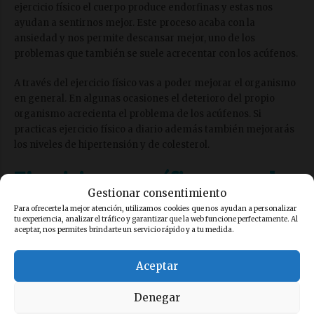
ejercicio físico el cuerpo produce endorfinas y estas nos
ayudan a sentirnos mejor. Este proceso acaba con la
ansiedad y nos permite descansar mejor, uno de los
problemas que también se suele acrecentar con los acúfenos.
A través del ejercicio físico vas a poder mejorar el organismo
en general. En algunas ocasiones el deterioro del propio
organismo acrecienta el problema de los acúfenos. Si
practicas ejercicio físico a diario además también mejorarás
los niveles de hipertensión y de colesterol.
Ejercicios específicos para los
Gestionar consentimiento
acúfenos
Para ofrecerte la mejor atención, utilizamos cookies que nos ayudan a personalizar
tu experiencia, analizar el tráfico y garantizar que la web funcione perfectamente. Al
aceptar, nos permites brindarte un servicio rápido y a tu medida.
Además del ejercicio físico hay ejercicios en concreto que
podemos practicar para poder mejorar la ansiedad que
Aceptar
producen los acúfenos. Veamos algunos de ellos.
Denegar
El primer ejercicio consiste en
relajar la zona cervical
. Para
ello ponte de pie y cierra los ojos. Cuando los hayas cerrado