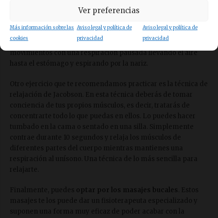
Ver preferencias
empezarás a mover la cabeza lentamente de izquierda a
derecha pasando cada vez por el centro. Después de unas
Más información sobre las
Aviso legal y política de
Aviso legal y política de
cuantas repeticiones haz lo mismo, pero para el eje vertical,
cookies
privacidad
privacidad
es decir, de arriba hacia abajo. Acompasa todos estos
movimientos con una respiración pausada llevando el aire
hasta el estómago y espirando por la nariz.
Otro ejercicio que te recomendamos practicar es la técnica de
relajación de Jacobson. En esta técnica deberás de tomar
conciencia de tus propios músculos, es decir, tratarás de
concentrarte todo lo que puedas en ellos. Lo puedes hacer
tumbado en la cama o sentado en una silla. Simplemente
contrae durante 10 segundos y relaja los músculos de
diferentes partes del cuerpo mientras mantienes una
respiración al unísono. Una técnica de lo más sencilla para
relajarte.
Finalmente, puedes
optar por los masajes bucales
. Estos
masajes te los puede dar un fisioterapeuta especializado y
suponen una forma muy eficaz de poder acabar con la