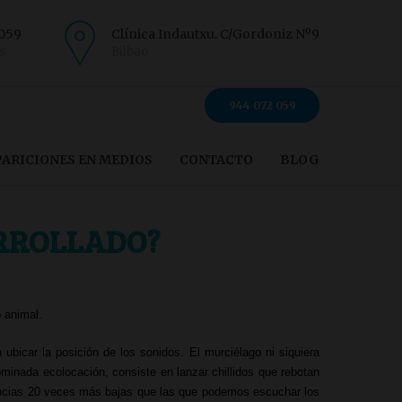
 059
Clínica Indautxu. C/Gordoniz Nº9
s
Bilbao
944 072 059
PARICIONES EN MEDIOS
CONTACTO
BLOG
ARROLLADO?
 animal.
n ubicar la posición de los sonidos. El m
urciélago
ni siquiera
minada ecolocación, consiste en lanzar chillidos que rebotan
uencias 20 veces más bajas que las que podemos escuchar los