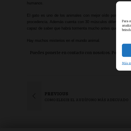
humanos.
El gato es uno
de los animales con mejor oído p
osee 30 mú
Para o
procedencia. Además cuenta con 30 músculos diferentes en la
analiz
capaz de saber que habrá tormenta mucho antes que la mayo
brinda
Hay muchos misterios en el mundo animal.
Puedes ponerte en contacto con nosotros. Por teléfon
Más i
PREVIOUS
COMO ELEGIR EL AUDÍFONO MÁS ADECUADO