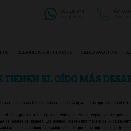
665 110 970
944 072
Escríbenos
Llámano
ÍDOS
REPARACIÓN AUDÍFONOS
SALUD AUDITIVA
A
S TIENEN EL OÍDO MÁS DES
pero nuestro sentido del oído no puede compararse del que disfruta el reino
 es el búho gracias a sus agujeros verticales en las orejas, que les permite
tema de radares del planeta. Los delfines poseen una manera de ubicarse deno
 sonidos.
El elefante tiene un
sentido del oído que le permite escuchar frec