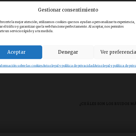
Gestionar consentimiento
sculos diferentes en las orejas, que le permiten un movimiento de rotaci
frecerte la mejor atención, utilizamos cookies que nos ayudan a personalizar tu experiencia,
s orejas que le permiten rotarlas hasta 180 grados, según la fuente de ori
ar el tráfico y garantizar que la web funcione perfectamente. Al aceptar, nos permites
ría de los animales.
rte un servicio rápido y a tu medida.
Aceptar
Denegar
Ver preferenci
o 944 072 059, por e-mail a info@clinicacoda.es o en nuestro centro
Bilbao.
nformación sobre las cookies
Aviso legal y política de privacidad
Aviso legal y política de pri
¿CUÁLES SON LOS RUIDOS M