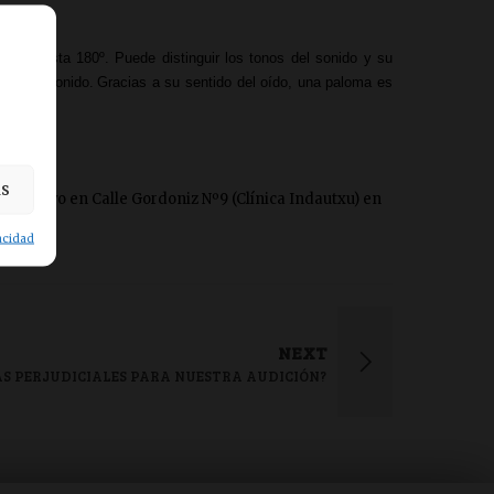
ón de hasta 180º.
Puede distinguir los tonos del sonido y su
gen del sonido.
Gracias a su sentido del oído, una paloma es
as
 auditivo en Calle Gordoniz Nº9 (Clínica Indautxu) en
vacidad
NEXT
ÁS PERJUDICIALES PARA NUESTRA AUDICIÓN?