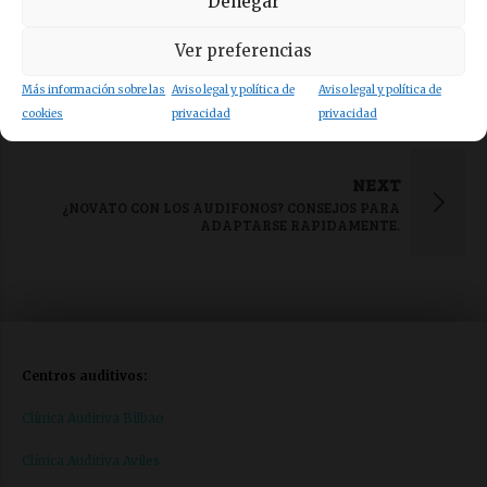
Denegar
PREVIOUS
Ver preferencias
¿CÓMO SABER SI TIENES PÉRDIDA AUDITIVA?
Más información sobre las
Aviso legal y política de
Aviso legal y política de
cookies
privacidad
privacidad
NEXT
¿NOVATO CON LOS AUDIFONOS? CONSEJOS PARA
ADAPTARSE RAPIDAMENTE.
Centros auditivos:
Clínica Auditiva Bilbao
Clínica Auditiva Aviles