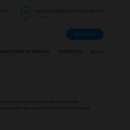
 059
Clínica Indautxu. C/Gordoniz Nº9
s
Bilbao
944 072 059
PARICIONES EN MEDIOS
CONTACTO
BLOG
o cuando estamos dormidos, están enviando
 a aquellos que son irrelevantes o secundarios.