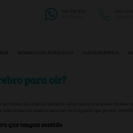
665 110 970
944 072
Escríbenos
Llámano
ÍDOS
REPARACIÓN AUDÍFONOS
SALUD AUDITIVA
A
rebro para oír?
gen qué enviar. En realidad nuestros oídos nunca descansan. Inclus
 y seleccionar los sonidos para que no tengamos que prestar atención
ara que tengan sentido