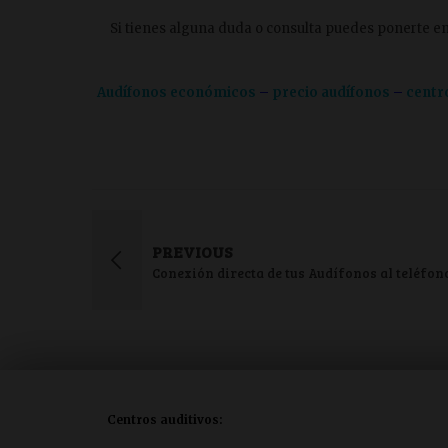
Si
tienes alguna duda o consulta
puedes ponerte en 
Audífonos económicos
–
precio audífonos
–
centr
PREVIOUS
Conexión directa de tus Audífonos al teléfon
Centros auditivos: