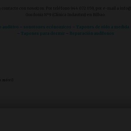
contacto con nosotros. Por teléfono 944 072 059, por e-mail a info@c
Gordoniz Nº9 (Clínica Indautxu) en Bilbao.
o auditivo
–
sonotones ecónomicos
–
Tapones de oído a medida
–
Tapones para dormir
–
Reparación audífonos
o móvil