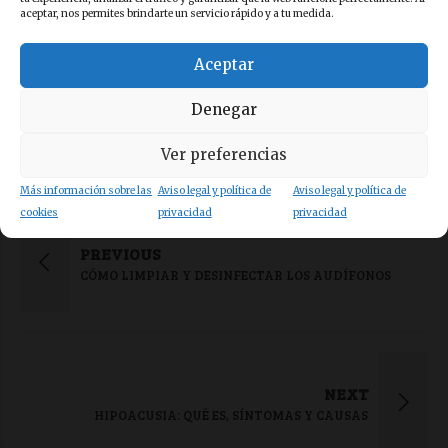
En Clínica Coda cuidamos de tus oídos.
aceptar, nos permites brindarte un servicio rápido y a tu medida.
Puedes ponerte en contacto con nosotros. Por teléfono 944
Aceptar
072 059, por e-mail a info@clinicacoda.es o en nuestro centro
auditivo en Calle Gordoniz Nº9 (Clínica Indautxu) en Bilbao.
Denegar
Ver preferencias
Más información sobre las
Aviso legal y política de
Aviso legal y política de
cookies
privacidad
privacidad
PREVIOUS
CÓMO LIMPIAR Y DESINFECTAR LOS AUDÍFONOS
NEXT
HIPOACUSIA: QUÉ ES, SÍNTOMAS Y CAUSAS